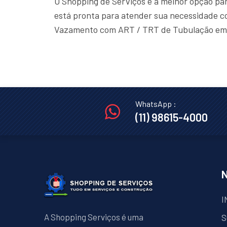
O Shopping de Serviços é a melhor opção par
está pronta para atender sua necessidade co
Vazamento com ART / TRT de Tubulação em
WhatsApp :
(11) 98615-4000
I
A Shopping Serviços é uma
S