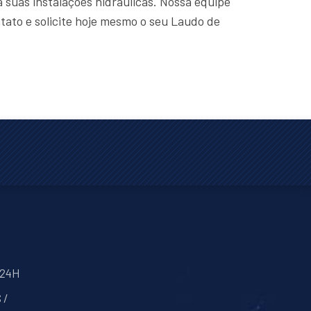
 suas instalações hidráulicas. Nossa equipe
tato e solicite hoje mesmo o seu Laudo de
 24H
 /