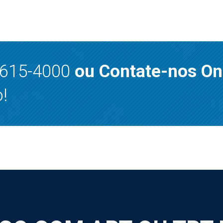
8615-4000
ou Contate-nos On
!