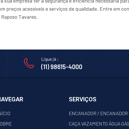
a sua empresa ter a segurança e eficiência necessária para
m preços acessíveis e serviços de qualidade. Entre em con
 Raposo Tavares.
Ligue já :
(11) 98615-4000
NAVEGAR
SERVIÇOS
NÍCIO
ENCANADOR / ENCANADOR
OBRE
CAÇA VAZAMENTO ÁGUA GÁS