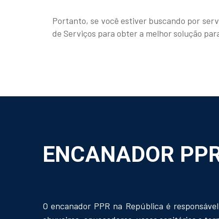
Portanto, se você estiver buscando por ser
de Serviços para obter a melhor solução par
ENCANADOR PPR
O encanador PPR na República é responsável 