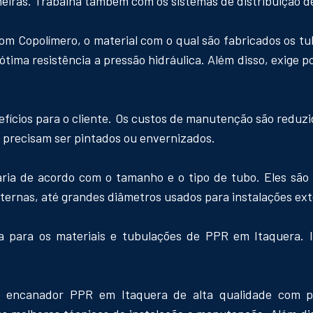
rneiras. Trabalha também com os sistemas de distribuição 
om Copolímero, o material com o qual são fabricados os tub
 ótima resistência a pressão hidráulica. Além disso, exige 
fícios para o cliente. Os custos de manutenção são reduzid
ão precisam ser pintados ou envernizados.
aria de acordo com o tamanho e o tipo de tubo. Eles são
ternas, até grandes diâmetros usados para instalações ext
 para os materiais e tubulações de PPR em Itaquera. I
e encanador PPR em Itaquera de alta qualidade com p