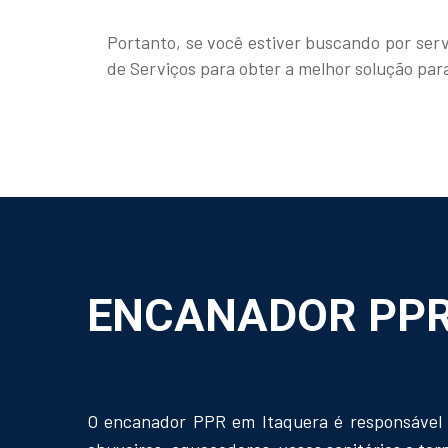
Portanto, se você estiver buscando por ser
de Serviços para obter a melhor solução par
ENCANADOR PPR
O encanador PPR em Itaquera é responsável p