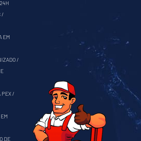
 24H
 /
A EM
IZADO /
DE
 PEX /
 EM
O DE