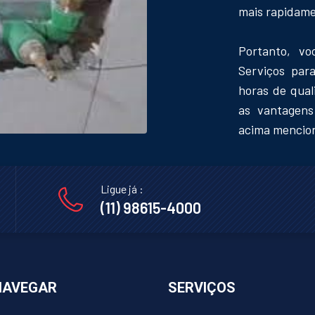
mais rapidame
Portanto, v
Serviços par
horas de qua
as vantagens 
acima mencio
Ligue já :
(11) 98615-4000
NAVEGAR
SERVIÇOS