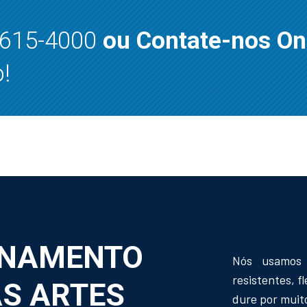
8615-4000
ou Contate-nos On
!
NAMENTO
Nós usamos 
resistentes, f
AS ARTES
dure por muit