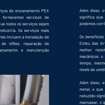
Além disso, 
rviços de encanamento PEX
significa que
fornecemos serviços de
podemos corri
ue todos os serviços sejam
indústria. Os serviços mais
Os beneficio
s incluem a instalação de
Embu das Art
 de sifões, reparação de
melhor resi
canamento e manutenção
mecânicos, o 
tempo, mesmo
níveis de umi
Além disso, 
metal, o que 
reduzido sign
manusear, o q