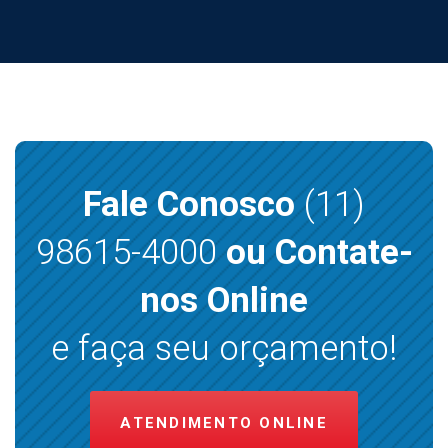
Fale Conosco
(11)
98615-4000
ou Contate-
nos Online
e faça seu orçamento!
ATENDIMENTO ONLINE