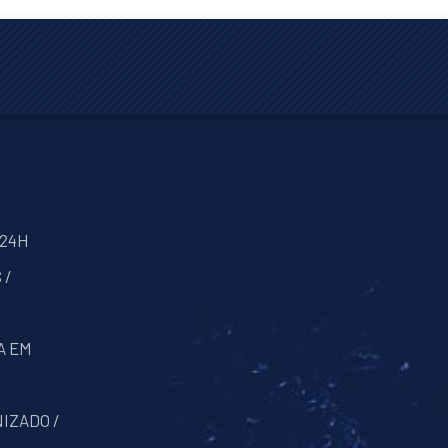
 24H
 /
A EM
IZADO /